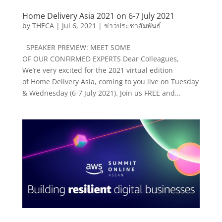
Home Delivery Asia 2021 on 6-7 July 2021
by
THECA
|
Jul 6, 2021
|
ข่าวประชาสัมพันธ์
SPEAKER PREVIEW: MEET SOME
OF OUR CONFIRMED EXPERTS Dear Colleagues,
We’re very excited for the 2021 virtual edition
of Home Delivery Asia, coming to you live on Tuesday
& Wednesday (6-7 July 2021). Join us FREE and...